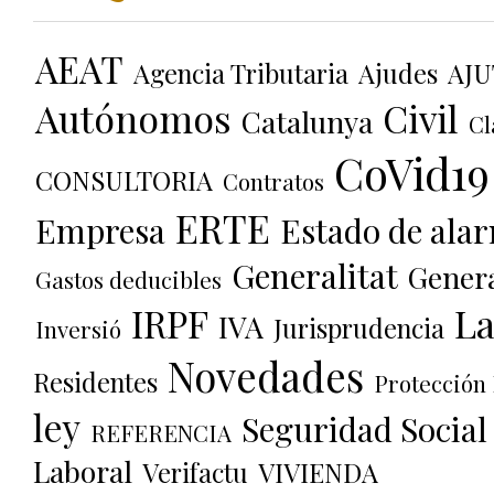
AEAT
Agencia Tributaria
Ajudes
AJU
Autónomos
Civil
Catalunya
Cl
CoVid19
CONSULTORIA
Contratos
ERTE
Empresa
Estado de ala
Generalitat
Genera
Gastos deducibles
La
IRPF
IVA
Jurisprudencia
Inversió
Novedades
Residentes
Protección
ley
Seguridad Social
REFERENCIA
Laboral
Verifactu
VIVIENDA